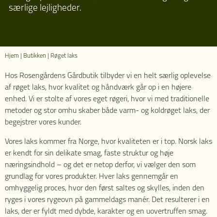
særlige lejligheder.
Hjem
|
Butikken
|
Røget laks
Hos Rosengårdens Gårdbutik tilbyder vi en helt særlig oplevelse
af røget laks, hvor kvalitet og håndværk går op i en højere
enhed. Vi er stolte af vores eget røgeri, hvor vi med traditionelle
metoder og stor omhu skaber både varm- og koldrøget laks, der
begejstrer vores kunder.
Vores laks kommer fra Norge, hvor kvaliteten er i top. Norsk laks
er kendt for sin delikate smag, faste struktur og høje
næringsindhold – og det er netop derfor, vi vælger den som
grundlag for vores produkter. Hver laks gennemgår en
omhyggelig proces, hvor den først saltes og skylles, inden den
ryges i vores rygeovn på gammeldags manér. Det resulterer i en
laks, der er fyldt med dybde, karakter og en uovertruffen smag.