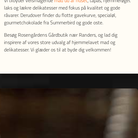
Vi tilbyder velsmagende
mad ud af huset
, tapas, hjemmerøget
laks og lækre delikatesser med fokus på kvalitet og gode
råvarer. Derudover finder du flotte gavekurve, specialøl,
gourmetchokolade fra Summerbird og gode oste.
Besøg Rosengårdens Gårdbutik nær Randers, og lad dig
inspirere af vores store udvalg af hjemmelavet mad og
delikatesser. Vi glæder os til at byde dig velkommen!